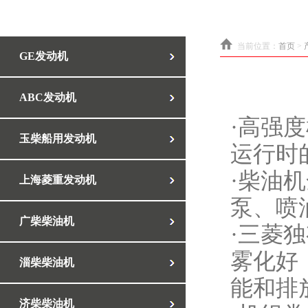
当前位置：
首页
>
GE发动机
ABC发动机
·高强
玉柴船用发动机
运行时
·柴油
上海菱重发动机
泵、喷
广柴柴油机
·三菱
雾化好
淄柴柴油机
能和排
济柴柴油机