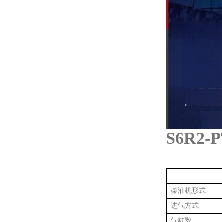
S6R2-
柴油机形式
进气方式
气缸数